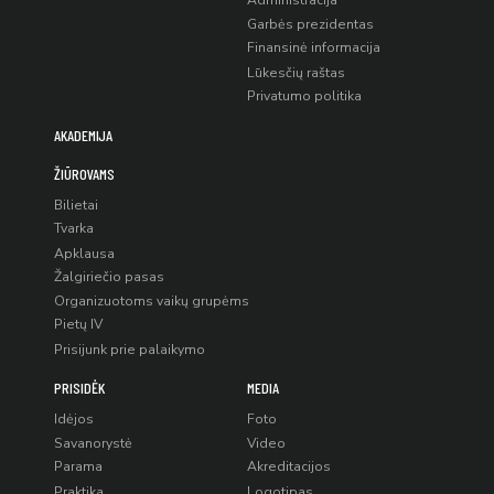
Administracija
Garbės prezidentas
Finansinė informacija
Lūkesčių raštas
Privatumo politika
AKADEMIJA
ŽIŪROVAMS
Bilietai
Tvarka
Apklausa
Žalgiriečio pasas
Organizuotoms vaikų grupėms
Pietų IV
Prisijunk prie palaikymo
PRISIDĖK
MEDIA
Idėjos
Foto
Savanorystė
Video
Parama
Akreditacijos
Praktika
Logotipas