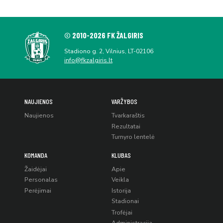
© 2010-2026 FK ŽALGIRIS
Stadiono g. 2, Vilnius, LT-02106
info@fkzalgiris.lt
NAUJIENOS
VARŽYBOS
Naujienos
Tvarkaraštis
Rezultatai
Turnyro lentelė
KOMANDA
KLUBAS
Žaidėjai
Apie
Personalas
Veikla
Perėjimai
Istorija
Stadionai
Trofėjai