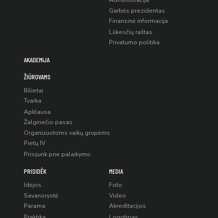
Administracija
Garbės prezidentas
Finansinė informacija
Lūkesčių raštas
Privatumo politika
AKADEMIJA
ŽIŪROVAMS
Bilietai
Tvarka
Apklausa
Žalgiriečio pasas
Organizuotoms vaikų grupėms
Pietų IV
Prisijunk prie palaikymo
PRISIDĖK
MEDIA
Idėjos
Foto
Savanorystė
Video
Parama
Akreditacijos
Praktika
Logotipas