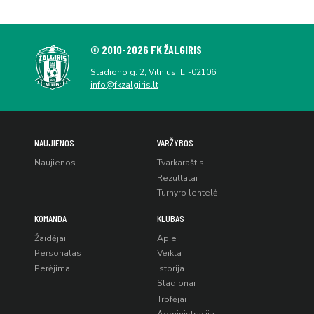
© 2010-2026 FK ŽALGIRIS
Stadiono g. 2, Vilnius, LT-02106
info@fkzalgiris.lt
NAUJIENOS
VARŽYBOS
Naujienos
Tvarkaraštis
Rezultatai
Turnyro lentelė
KOMANDA
KLUBAS
Žaidėjai
Apie
Personalas
Veikla
Perėjimai
Istorija
Stadionai
Trofėjai