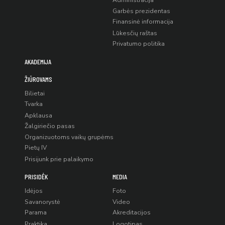
Administracija
Garbės prezidentas
Finansinė informacija
Lūkesčių raštas
Privatumo politika
AKADEMIJA
ŽIŪROVAMS
Bilietai
Tvarka
Apklausa
Žalgiriečio pasas
Organizuotoms vaikų grupėms
Pietų IV
Prisijunk prie palaikymo
PRISIDĖK
MEDIA
Idėjos
Foto
Savanorystė
Video
Parama
Akreditacijos
Praktika
Logotipas