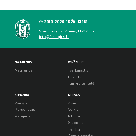
© 2010-2026 FK ŽALGIRIS
Stadiono g. 2, Vilnius, LT-02106
info@fkzalgiris.lt
NAUJIENOS
VARŽYBOS
Naujienos
Tvarkaraštis
Rezultatai
Turnyro lentelė
KOMANDA
KLUBAS
Žaidėjai
Apie
Personalas
Veikla
Perėjimai
Istorija
Stadionai
Trofėjai