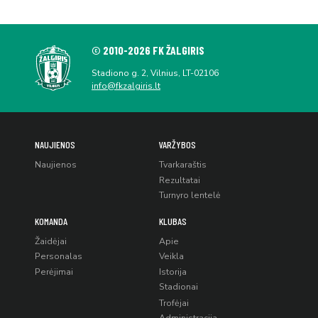
© 2010-2026 FK ŽALGIRIS
Stadiono g. 2, Vilnius, LT-02106
info@fkzalgiris.lt
NAUJIENOS
VARŽYBOS
Naujienos
Tvarkaraštis
Rezultatai
Turnyro lentelė
KOMANDA
KLUBAS
Žaidėjai
Apie
Personalas
Veikla
Perėjimai
Istorija
Stadionai
Trofėjai