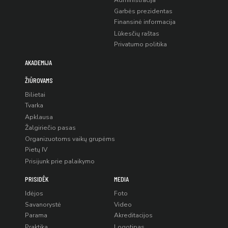
Administracija
Garbės prezidentas
Finansinė informacija
Lūkesčių raštas
Privatumo politika
AKADEMIJA
ŽIŪROVAMS
Bilietai
Tvarka
Apklausa
Žalgiriečio pasas
Organizuotoms vaikų grupėms
Pietų IV
Prisijunk prie palaikymo
PRISIDĖK
MEDIA
Idėjos
Foto
Savanorystė
Video
Parama
Akreditacijos
Praktika
Logotipas