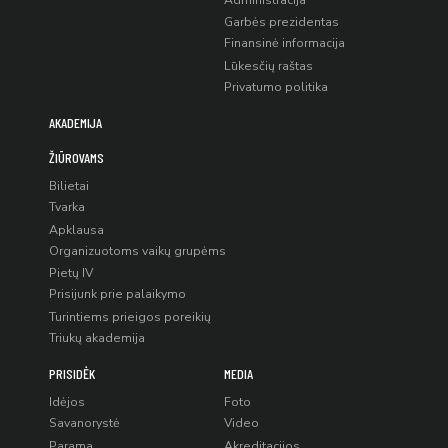
Administracija
Garbės prezidentas
Finansinė informacija
Lūkesčių raštas
Privatumo politika
AKADEMIJA
ŽIŪROVAMS
Bilietai
Tvarka
Apklausa
Organizuotoms vaikų grupėms
Pietų IV
Prisijunk prie palaikymo
Turintiems prieigos poreikių
Triukų akademija
PRISIDĖK
MEDIA
Idėjos
Foto
Savanorystė
Video
Parama
Akreditacijos