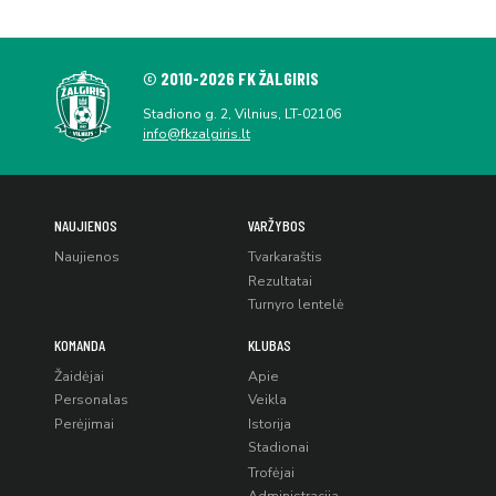
© 2010-2026 FK ŽALGIRIS
Stadiono g. 2, Vilnius, LT-02106
info@fkzalgiris.lt
NAUJIENOS
VARŽYBOS
Naujienos
Tvarkaraštis
Rezultatai
Turnyro lentelė
KOMANDA
KLUBAS
Žaidėjai
Apie
Personalas
Veikla
Perėjimai
Istorija
Stadionai
Trofėjai