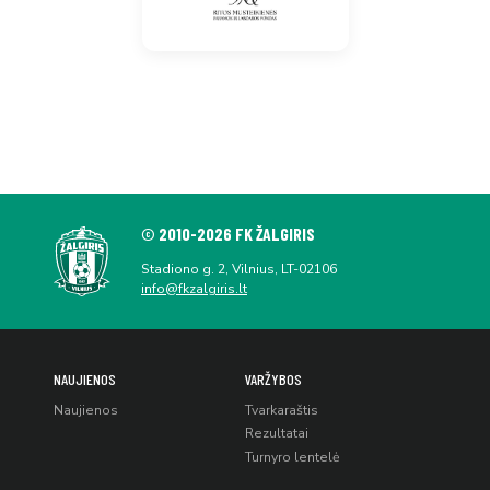
© 2010-2026 FK ŽALGIRIS
Stadiono g. 2, Vilnius, LT-02106
info@fkzalgiris.lt
NAUJIENOS
VARŽYBOS
Naujienos
Tvarkaraštis
Rezultatai
Turnyro lentelė