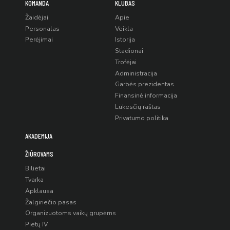
KOMANDA
KLUBAS
Žaidėjai
Apie
Personalas
Veikla
Perėjimai
Istorija
Stadionai
Trofėjai
Administracija
Garbės prezidentas
Finansinė informacija
Lūkesčių raštas
Privatumo politika
AKADEMIJA
ŽIŪROVAMS
Bilietai
Tvarka
Apklausa
Žalgiriečio pasas
Organizuotoms vaikų grupėms
Pietų IV