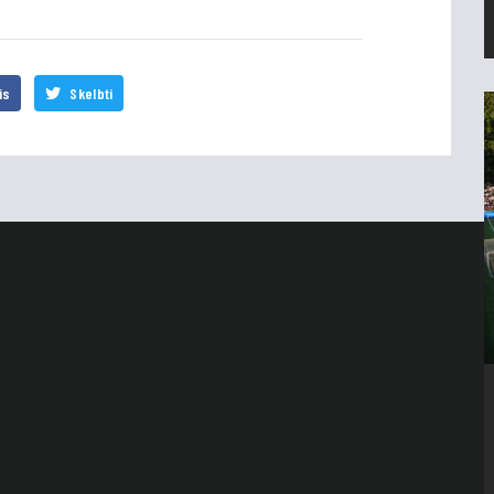
is
Skelbti