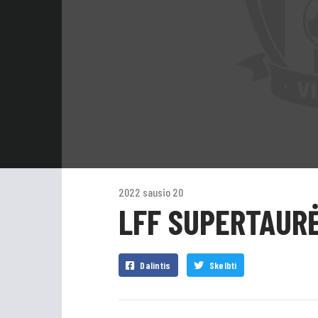
2022 sausio 20
LFF SUPERTAURĖ
Dalintis
Skelbti