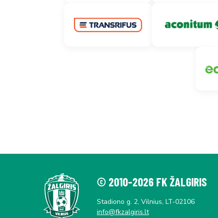
© 2010-2026 FK ŽALGIRIS
Stadiono g. 2, Vilnius, LT-02106
info@fkzalgiris.lt