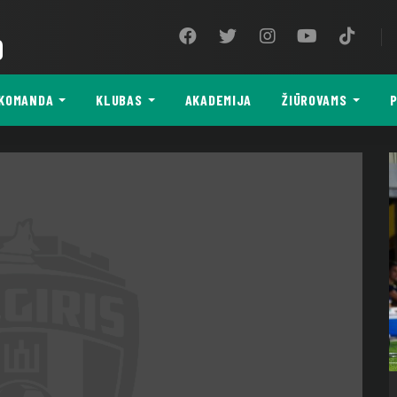
9
KOMANDA
KLUBAS
AKADEMIJA
ŽIŪROVAMS
P