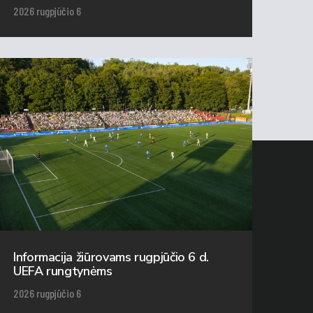
2026 rugpjūčio 6
Informacija žiūrovams rugpjūčio 6 d.
UEFA rungtynėms
2026 rugpjūčio 6