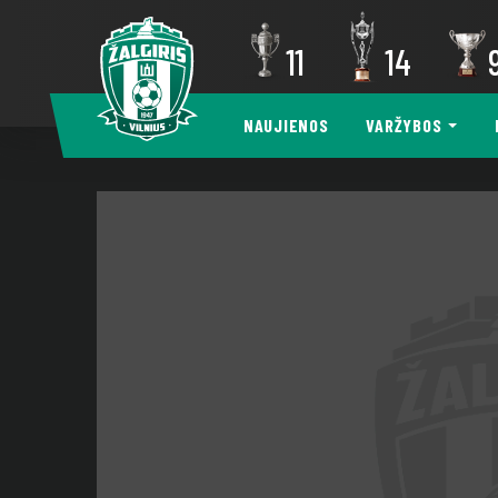
11
14
NAUJIENOS
VARŽYBOS