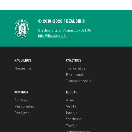
© 2010-2026 FK ŽALGIRIS
Stadiono g. 2, Vilnius, LT-02106
info@fkzalgiris.lt
NAUJIENOS
VARŽYBOS
Naujienos
Tvarkaraštis
Rezultatai
Turnyro lentelė
KOMANDA
KLUBAS
Žaidėjai
Apie
Personalas
Veikla
Perėjimai
Istorija
Stadionai
Trofėjai