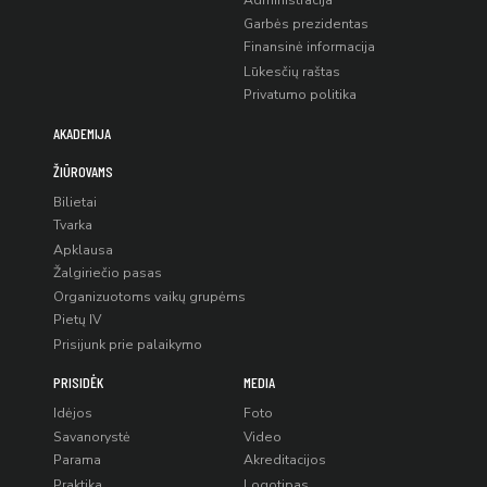
Administracija
Garbės prezidentas
Finansinė informacija
Lūkesčių raštas
Privatumo politika
AKADEMIJA
ŽIŪROVAMS
Bilietai
Tvarka
Apklausa
Žalgiriečio pasas
Organizuotoms vaikų grupėms
Pietų IV
Prisijunk prie palaikymo
PRISIDĖK
MEDIA
Idėjos
Foto
Savanorystė
Video
Parama
Akreditacijos
Praktika
Logotipas