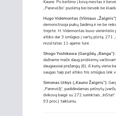
Kaune. Po keitimo į kovą mestas ir beve
„Panevėžio“ puolimą bei beveik be klaid
Hugo Videmontas (Vilniaus „Žalgiris“)
demonstruoja puikų žaidimą ir ne be reika
trejete. H. Videmontas buvo vienintelio 
atliko dar 3 smūgius į vartų plotą. 271
rezultatas 11-ajame ture.
Shogo Yoshikawa (Gargždų „Banga“)
dažname mače daug problemų varžovams 
daugiausiai pražangų (6), iš kurių viena
saugas taip pat atliko tris smūgius link 
Simonas Urbys („Kauno Žalgiris“):
Garg
„Panevėžį“, padidindamas pelnytų įvarčių 
dvikovą baigė su 272 surinktais „InStat“
93 proc.) taiklumu.