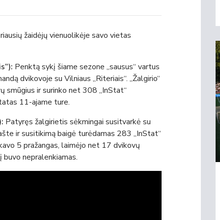
iausių žaidėjų vienuolikėje savo vietas
is“):
Penktą sykį šiame sezone „sausus“ vartus
ndą dvikovoje su Vilniaus „Riteriais“. „Žalgirio“
vų smūgius ir surinko net 308 „InStat“
ltatas 11-ajame ture.
:
Patyręs žalgirietis sėkmingai susitvarkė su
šte ir susitikimą baigė turėdamas 283 „InStat“
kavo 5 pražangas, laimėjo net 17 dvikovų
klį buvo nepralenkiamas.