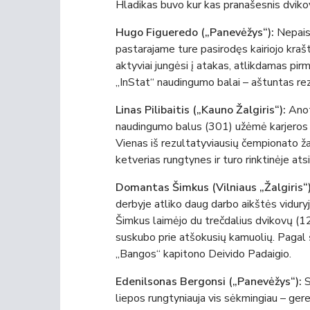
Hladikas buvo kur kas pranašesnis dviko
Hugo Figueredo („Panevėžys“):
Nepaisa
pastarajame ture pasirodęs kairiojo krašto
aktyviai jungėsi į atakas, atlikdamas p
„InStat“ naudingumo balai – aštuntas re
Linas Pilibaitis („Kauno Žalgiris“):
Anot
naudingumo balus (301) užėmė karjeros 
Vienas iš rezultatyviausių čempionato žai
ketverias rungtynes ir turo rinktinėje ats
Domantas Šimkus (Vilniaus „Žalgiris“)
derbyje atliko daug darbo aikštės viduryje
Šimkus laimėjo du trečdalius dvikovų (12
suskubo prie atšokusių kamuolių. Pagal šį
„Bangos“ kapitono Deivido Padaigio.
Edenilsonas Bergonsi („Panevėžys“):
S
liepos rungtyniauja vis sėkmingiau – ger