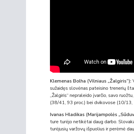
Klemenas Bolha (Vilniaus „Žalgiris“):
sužaidęs slovėnas pateisino trenerių šta
„Žalgiris“ nepraleido įvarčio, savo ruožt
(38/41, 93 proc.) bei dvikovose (10/13, 
Ivanas Hladikas (Marijampolės „Sūduv
ture turėjo netikėtai daug darbo. Slova
turėjusių varžovų išpuolius ir perėmė dau