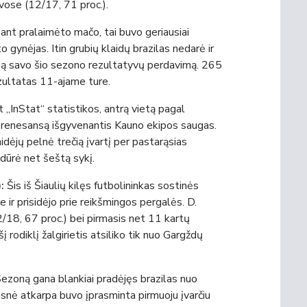
vose (12/17, 71 proc.).
nt pralaimėto mačo, tai buvo geriausiai
 gynėjas. Itin grubių klaidų brazilas nedarė ir
irmą savo šio sezono rezultatyvų perdavimą. 265
zultatas 11-ajame ture.
 „InStat“ statistikos, antrą vietą pagal
renesansą išgyvenantis Kauno ekipos saugas.
dėjų pelnė trečią įvartį per pastarąsias
idūrė net šeštą sykį.
:
Šis iš Šiaulių kilęs futbolininkas sostinės
 ir prisidėjo prie reikšmingos pergalės. D.
/18, 67 proc.) bei pirmasis net 11 kartų
 rodiklį žalgirietis atsiliko tik nuo Gargždų
ezoną gana blankiai pradėjęs brazilas nuo
esnė atkarpa buvo įprasminta pirmuoju įvarčiu