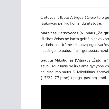
Lietuvos futbolo A lygos 11-ojo turo ger
išsikovojo penkių komandų atstovai.
Martinas Berkovecas (Vilniaus „Žalgir
išlaikęs čekas ne kartą gelbėjo savo koma
vartininkas atrėmė tris pavojingus varžo
naudingumo balus. Tai – geriausias rezu
Saulius Mikoliūnas (Vilniaus „Žalgiris“)
savo užduotimis dešiniajame gynybos kra
naudingumo balus. S. Mikoliūnas išprovo
(17/22, 77 proc.) ir pagal pastarąjį rodi