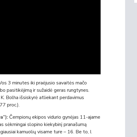
Vos 3 minutes iki praėjusio savaitės mačo
bo pasitikėjimą ir sužaidė geras rungtynes.
u, K. Bolha išsiskyrė atliekant perdavimus
77 proc.).
a“):
Čempionų ekipos vidurio gynėjas 11-ajame
kas sėkmingai slopino kiekybinį pranašumą
giausiai kamuolių visame ture – 16. Be to, I.