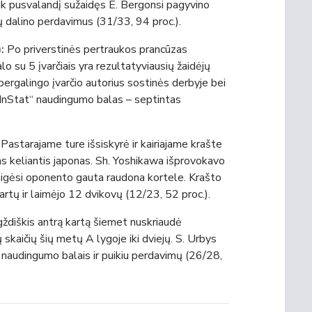
ik pusvalandį sužaidęs E. Bergonsi pagyvino
ų dalino perdavimus (31/33, 94 proc.).
:
Po priverstinės pertraukos prancūzas
lo su 5 įvarčiais yra rezultatyviausių žaidėjų
pergalingo įvarčio autorius sostinės derbyje bei
 „InStat“ naudingumo balas – septintas
:
Pastarajame ture išsiskyrė ir kairiajame krašte
keliantis japonas. Sh. Yoshikawa išprovokavo
 baigėsi oponento gauta raudona kortele. Krašto
vartų ir laimėjo 12 dvikovų (12/23, 52 proc.).
ždiškis antrą kartą šiemet nuskriaudė
skaičių šių metų A lygoje iki dviejų. S. Urbys
 naudingumo balais ir puikiu perdavimų (26/28,