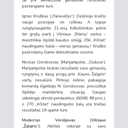
tai yra akivaizdžiai geriausias rezultatas
pastarajame ture.
Ignas Kružikas („Panevėžys“): Dešiniojo krašto
saugo pozicijoje vis ryškiau A lygoje
rungtyniaujantis 21-erių futbolininkas pelnė
itin gražų įvartį į Vilniaus „Riterių“ vartus –
meistriškai išpildė baudos smūgį. 256 „InStat“
naudingumo balai – vienas geriausių I. Kružiko
pasirodymų šiame debiutiniame sezone.
Nicolas Gorobsovas (Marijampolės „Sūduva“):
Marijampolės klubas nesužaidė savo geriausių
rungtynių ir daug progų prie „Kauno Žalgirio“
vartų nesukūrė. Pirmojo kėlinio pabaigoje
komandą išgelbėjo N. Gorobsovas, preciziškai
išpildęs standartinę situaciją. Saugas
sėkmingai skirstė perdavimus (60/68, 88 proc.),
o 270 „InStat“ naudingumo balų yra trečias
rezultatas 19-ajame ture.
Modestas Vorobjovas (Vilniaus
„Žalgiris“):
Aikštės viduryje su savo