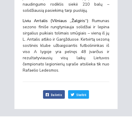
naudingumo rodiklis siekė 210 balų –
solidžiausią pasiekimą tarp puolėjų.
Liviu Antalis (Vilniaus „Žalgiris“)
: Rumunas
sezono finiše rungtyniauja solidžiai ir lepina
sirgalius puikiais tolimais smūgiais – vieną iš jų
L. Antalis atliko ir Gargžduose. Ketvirtą sezoną
sostinės klube užbaigsiantis futbolininkas iš
viso A lygoje yra pelnęs 48 įvarčius ir
rezultatyviausių visų laikų Lietuvos
čempionato legionierių sąraše atsilieka tik nuo
Rafaelio Ledesmos.
Dalintis
Skelbti