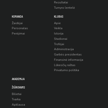
Rezultatai
Turnyro lentelė
KOMANDA
KLUBAS
Žaidėjai
Apie
Personalas
Veikla
Perėjimai
Istorija
Stadionai
Trofėjai
Administracija
Garbės prezidentas
Finansinė informacija
Lūkesčių raštas
Privatumo politika
AKADEMIJA
ŽIŪROVAMS
Bilietai
Tvarka
Apklausa