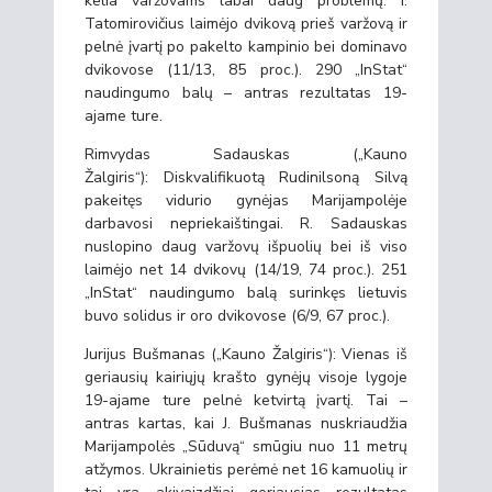
kelia varžovams labai daug problemų. I.
Tatomirovičius laimėjo dvikovą prieš varžovą ir
pelnė įvartį po pakelto kampinio bei dominavo
dvikovose (11/13, 85 proc.). 290 „InStat“
naudingumo balų – antras rezultatas 19-
ajame ture.
Rimvydas Sadauskas („Kauno
Žalgiris“): Diskvalifikuotą Rudinilsoną Silvą
pakeitęs vidurio gynėjas Marijampolėje
darbavosi nepriekaištingai. R. Sadauskas
nuslopino daug varžovų išpuolių bei iš viso
laimėjo net 14 dvikovų (14/19, 74 proc.). 251
„InStat“ naudingumo balą surinkęs lietuvis
buvo solidus ir oro dvikovose (6/9, 67 proc.).
Jurijus Bušmanas („Kauno Žalgiris“): Vienas iš
geriausių kairiųjų krašto gynėjų visoje lygoje
19-ajame ture pelnė ketvirtą įvartį. Tai –
antras kartas, kai J. Bušmanas nuskriaudžia
Marijampolės „Sūduvą“ smūgiu nuo 11 metrų
atžymos. Ukrainietis perėmė net 16 kamuolių ir