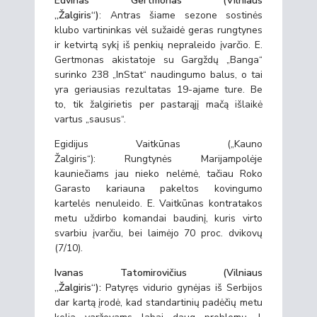
Edvinas Gertmonas (Vilniaus
„Žalgiris“)
: Antras šiame sezone sostinės
klubo vartininkas vėl sužaidė geras rungtynes
ir ketvirtą sykį iš penkių nepraleido įvarčio. E.
Gertmonas akistatoje su Gargždų „Banga“
surinko 238 „InStat“ naudingumo balus, o tai
yra geriausias rezultatas 19-ajame ture. Be
to, tik žalgirietis per pastarąjį mačą išlaikė
vartus „sausus“.
Egidijus Vaitkūnas („Kauno
Žalgiris“): Rungtynės Marijampolėje
kauniečiams jau nieko nelėmė, tačiau Roko
Garasto kariauna pakeltos kovingumo
kartelės nenuleido. E. Vaitkūnas kontratakos
metu uždirbo komandai baudinį, kuris virto
svarbiu įvarčiu, bei laimėjo 70 proc. dvikovų
(7/10).
Ivanas Tatomirovičius (Vilniaus
„Žalgiris“):
Patyręs vidurio gynėjas iš Serbijos
dar kartą įrodė, kad standartinių padėčių metu