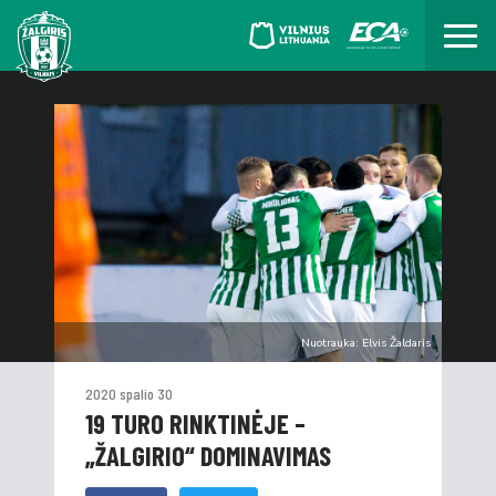
Nuotrauka: Elvis Žaldaris
2020 spalio 30
19 TURO RINKTINĖJE –
„ŽALGIRIO“ DOMINAVIMAS