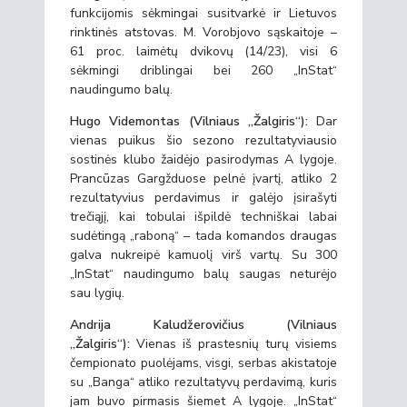
funkcijomis sėkmingai susitvarkė ir Lietuvos
rinktinės atstovas. M. Vorobjovo sąskaitoje –
61 proc. laimėtų dvikovų (14/23), visi 6
sėkmingi driblingai bei 260 „InStat“
naudingumo balų.
Hugo Videmontas (Vilniaus „Žalgiris“):
Dar
vienas puikus šio sezono rezultatyviausio
sostinės klubo žaidėjo pasirodymas A lygoje.
Prancūzas Gargžduose pelnė įvartį, atliko 2
rezultatyvius perdavimus ir galėjo įsirašyti
trečiąjį, kai tobulai išpildė techniškai labai
sudėtingą „raboną“ – tada komandos draugas
galva nukreipė kamuolį virš vartų. Su 300
„InStat“ naudingumo balų saugas neturėjo
sau lygių.
Andrija Kaludžerovičius (Vilniaus
„Žalgiris“):
Vienas iš prastesnių turų visiems
čempionato puolėjams, visgi, serbas akistatoje
su „Banga“ atliko rezultatyvų perdavimą, kuris
jam buvo pirmasis šiemet A lygoje. „InStat“