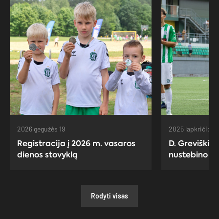
2026 gegužės 19
2025 lapkričio 14
Registracija į 2026 m. vasaros
D. Greviškis: 
dienos stovyklą
nustebino i
Rodyti visas