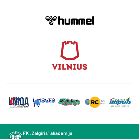
FK „Žalgiris“ akademija