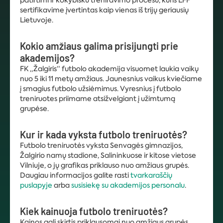
patirtimi ir kokybišku treniravimo procesu, kuris LFF
sertifikavime įvertintas kaip vienas iš trijų geriausių
Lietuvoje.
Kokio amžiaus galima prisijungti prie
akademijos?
FK „Žalgiris“ futbolo akademija visuomet laukia vaikų
nuo 5 iki 11 metų amžiaus. Jaunesnius vaikus kviečiame
į smagius futbolo užsiėmimus. Vyresnius į futbolo
treniruotes priimame atsižvelgiant į užimtumą
grupėse.
Kur ir kada vyksta futbolo treniruotės?
Futbolo treniruotės vyksta Senvagės gimnazijos,
Žalgirio namų stadione, Salininkuose ir kitose vietose
Vilniuje, o jų grafikas priklauso nuo amžiaus grupės.
Daugiau informacijos galite rasti
tvarkaraščių
puslapyje
arba
susisiekę su akademijos personalu
.
Kiek kainuoja futbolo treniruotės?
Kainos gali skirtis priklausomai nuo amžiaus grupės,