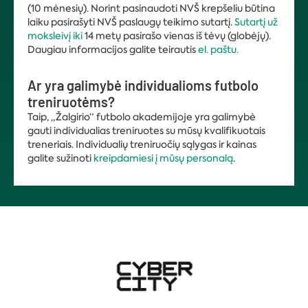
(10 mėnesių). Norint pasinaudoti NVŠ krepšeliu būtina
laiku pasirašyti NVŠ paslaugų teikimo sutartį.
Sutartį už
moksleivį iki
14 metų pasirašo vienas iš tėvų (globėjų).
Daugiau informacijos galite teirautis
el. paštu.
Ar yra galimybė individualioms futbolo
treniruotėms?
Taip, „Žalgirio“ futbolo akademijoje yra galimybė
gauti individualias treniruotes su mūsų kvalifikuotais
treneriais. Individualių treniruočių sąlygas ir kainas
galite sužinoti
kreipdamiesi į mūsų personalą
.