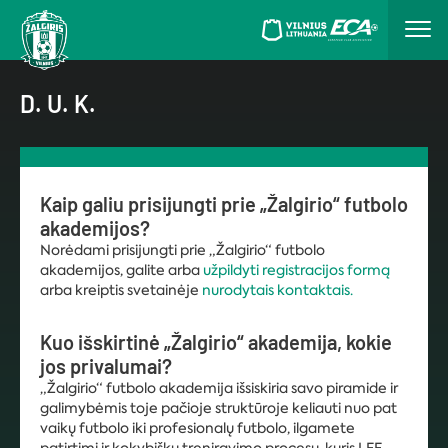
D. U. K.
Kaip galiu prisijungti prie „Žalgirio“ futbolo
akademijos?
Norėdami prisijungti prie „Žalgirio“ futbolo
akademijos, galite arba
užpildyti registracijos formą
arba kreiptis svetainėje
nurodytais kontaktais.
Kuo išskirtinė „Žalgirio“ akademija, kokie
jos privalumai?
„Žalgirio“ futbolo akademija išsiskiria savo piramide ir
galimybėmis toje pačioje struktūroje keliauti nuo pat
vaikų futbolo iki profesionalų futbolo, ilgamete