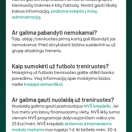
treniruočių trukmės ir kitų faktorių. Norint gauti tikslią
kainos informaciją,
prašome kreiptis į mūsų
administraciją
.
Ar galima pabandyti nemokamai?
Taip, atėję į treniruotes pirmą kartą gali išbandyti jas
nemokamai. Prieš atvykstant būtina susiderinti su už
grupę atsakingu treneriu.
Kaip sumokėti už futbolo treniruotes?
Mokėjimą už futbolo treniruotes galite atlikti banko
pavedimu. Visą informaciją apie mokėjimo būdus
rasite
kreipęsi asmeniškai.
Ar galima gauti nuolaidą už treniruotes?
Nuolaidą galima gauti pasinaudojus
NVŠ krepšeliu.
Jei
tuo metu yra laisvų finansuojamų vietų. NVŠ lėšų suma
vienam NVŠ programoje dalyvaujančiam vaikui yra
25 Eur/mėn. NVŠ krepšeli
s skiriamas einamiesiems
mokslo metams
nuo rugsėjo 1 d. iki birželio mėn. 30 d.