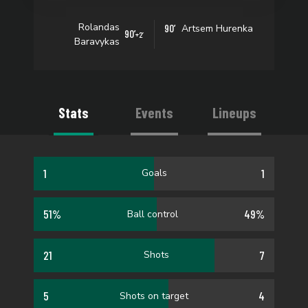
Rolandas
90’
Artsem Hurenka
90’
+2’
Baravykas
Stats
Events
Lineups
1
1
Goals
51%
49%
Ball control
21
7
Shots
5
4
Shots on target