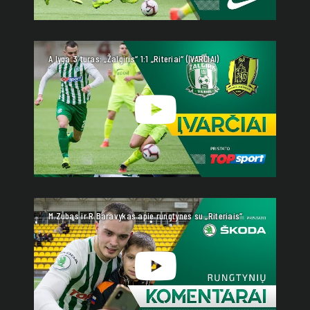
A lyga 3 turas: „Žalgiris“ 1:1 „Riteriai“ (ĮVARČIAI)
M.Zubas ir R.Baravykas apie rungtynes su „Riteriais“