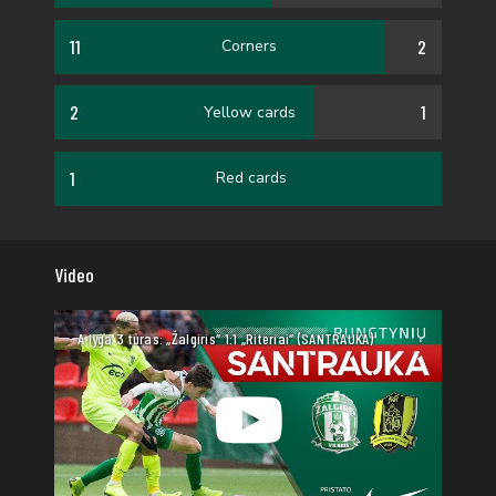
11
2
Corners
2
1
Yellow cards
1
Red cards
Video
A lyga 3 turas: „Žalgiris“ 1:1 „Riteriai“ (SANTRAUKA)