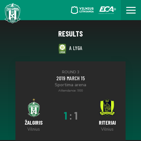
RESULTS
A LYGA
ROUND 3
2019 MARCH 15
Sportima arena
Attendance: 900
1
:
1
ŽALGIRIS
RITERIAI
Vilnius
Vilnius