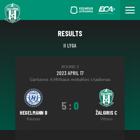
RESULTS
II LYGA
ROUND 3
2023 APRIL 17
Garliavos A.Mitkaus mokyklos stadionas
5
:
0
HEGELMANN B
ŽALGIRIS C
Kaunas
Vilnius