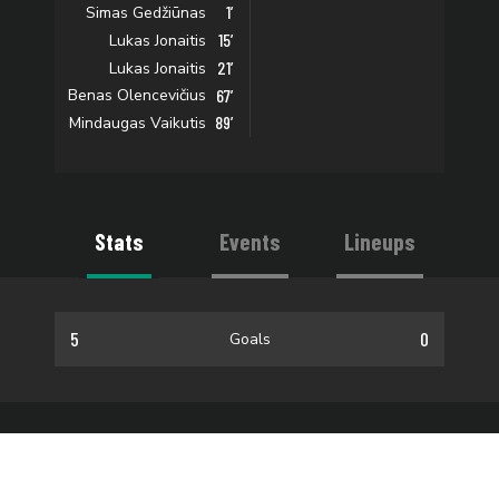
1’
Simas Gedžiūnas
15’
Lukas Jonaitis
21’
Lukas Jonaitis
67’
Benas Olencevičius
89’
Mindaugas Vaikutis
Stats
Events
Lineups
5
0
Goals