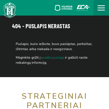
404 - PUSLAPIS NERASTAS
Puslapis, kurio ieškote, buvo paslėptas, perkeltas,
ištrintas arba niekada ir neegizstavo.
Mėginkite grįžti į
pradinį puslapį
ir galbūt rasite
reikalingą informciją.
STRATEGINIAI
PARTNERIAI