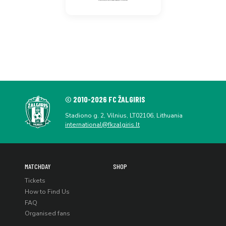
© 2010-2026 FC ŽALGIRIS
Stadiono g. 2, Vilnius, LT02106, Lithuania
international@fkzalgiris.lt
MATCHDAY
SHOP
Tickets
How to Find Us
FAQ
Organised fans