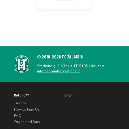
© 2010-2026 FC ŽALGIRIS
Stadiono g. 2, Vilnius, LT02106, Lithuania
international@fkzalgiris.lt
MATCHDAY
SHOP
Tickets
How to Find Us
FAQ
Organised fans