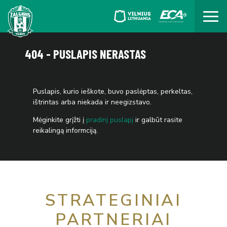
404 - PUSLAPIS NERASTAS
Puslapis, kurio ieškote, buvo paslėptas, perkeltas,
ištrintas arba niekada ir neegizstavo.
Mėginkite grįžti į
pradinį puslapį
ir galbūt rasite
reikalingą informciją.
STRATEGINIAI
PARTNERIAI